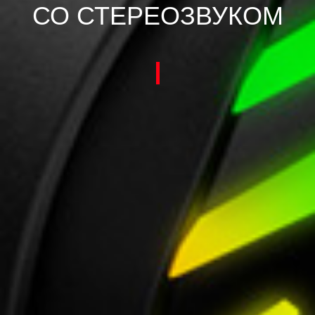
СО СТЕРЕОЗВУКОМ