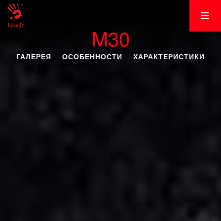
M30
ГАЛЕРЕЯ
ОСОБЕННОСТИ
ХАРАКТЕРИСТИКИ