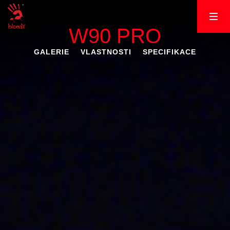
W90 PRO
GALERIE
VLASTNOSTI
SPECIFIKACE