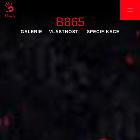
B865
GALERIE
VLASTNOSTI
SPECIFIKACE