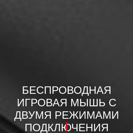
БЕСПРОВОДНАЯ
ИГРОВАЯ МЫШЬ С
ДВУМЯ РЕЖИМАМИ
ПОДКЛЮЧЕНИЯ