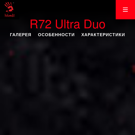
R72 Ultra Duo
ГАЛЕРЕЯ
ОСОБЕННОСТИ
ХАРАКТЕРИСТИКИ