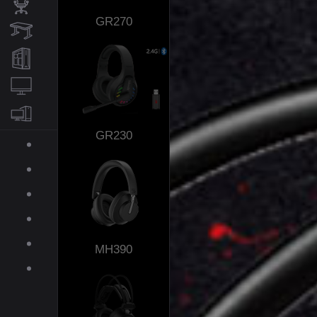
АКСЕССУАРЫ
GR270
КРЕСЛА
СТОЛЫ
ИГРОВЫЕ ПК
МОНИТОРЫ
GR230
КОМПЛЕКТУЮЩИЕ
ДЛЯ ПК
О BLOODY
ПОДДЕРЖКА
ПРЕСС-ЦЕНТР
ГАЛЕРЕЯ
MH390
СКАЧАТЬ
МАГАЗИН