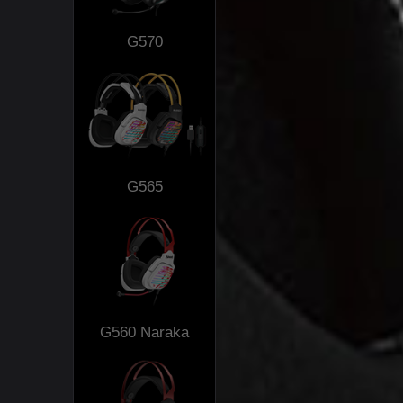
G570
G565
G560 Naraka