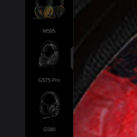
M595
G575 Pro
G580