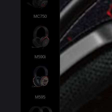
MC750
M590i
M595