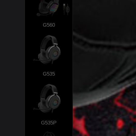
G560
G535
G535P