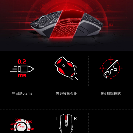
光回應0.2ms
無磨靈敏金靴
6種狙擊模式