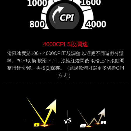
4000CPI 5段調速
滑鼠速度於100～4000CPI五段調整,以適應不同遊戲分辯
率。 *CPI切換:按兩下[1]，滾輪紅燈閃後,滾輪上/下滾動調
整指針快/慢，再按[1]保存。（通過軟體可選更多切換CPI
方式 ）