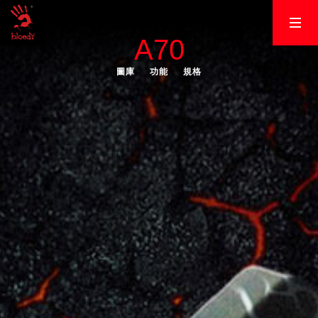
A70
圖庫
功能
規格