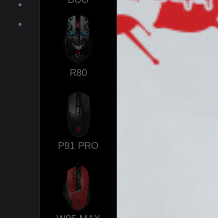
服務
下載
商城
R80
P91 PRO