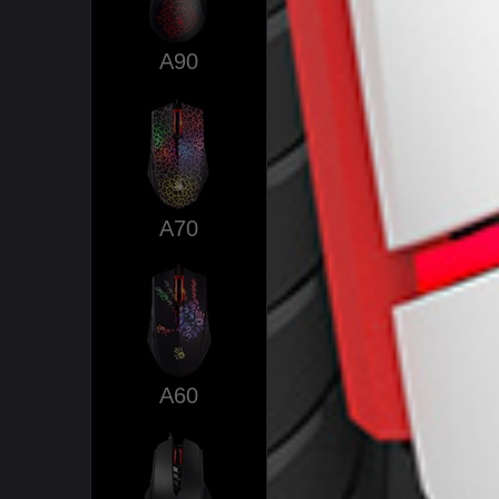
A90
A70
A60