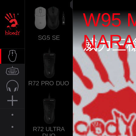
W95 
NARA
SG5 SE
威力三
滑鼠
R72 PRO DUO
鍵盤
音訊
周邊
關於
R72 ULTRA
DUO