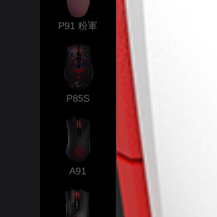
P91 粉軍
P85S
A91