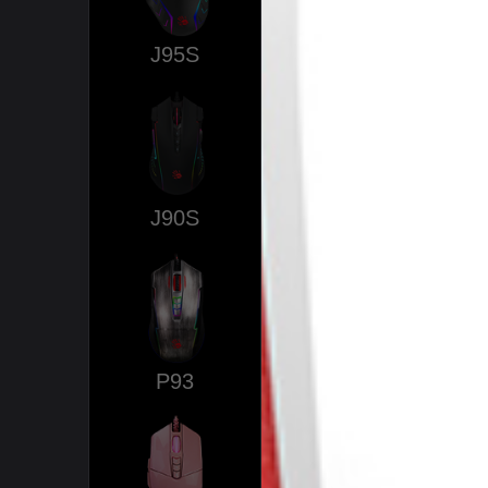
J95S
J90S
P93