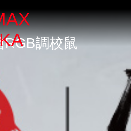
MAX
KA
槍RGB調校鼠