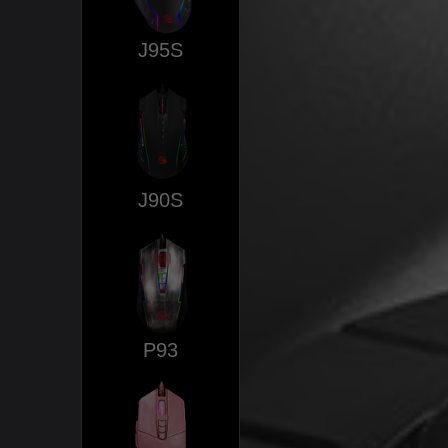
J95S
J90S
P93