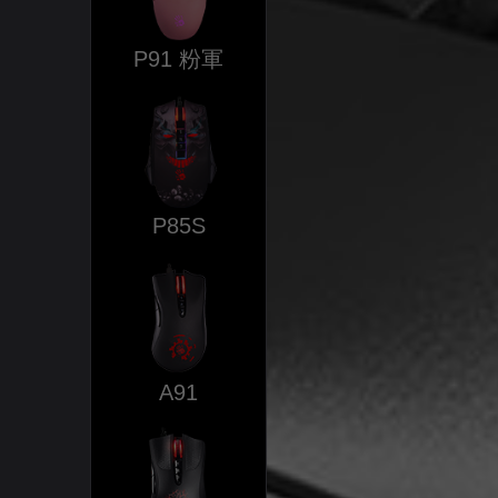
P91 粉軍
P85S
A91