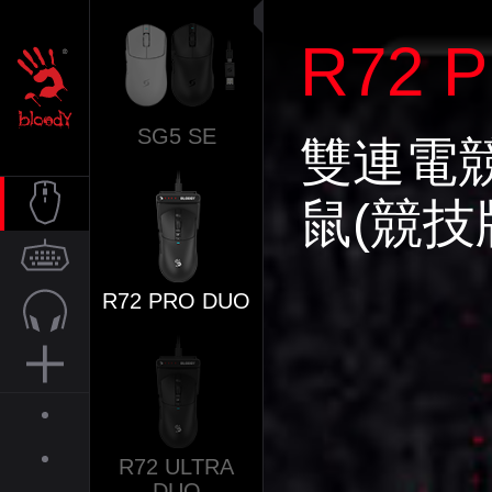
R72 
SG5 SE
雙連電
鼠(競技
滑鼠
R72 PRO DUO
鍵盤
音訊
周邊
關於
R72 ULTRA
DUO