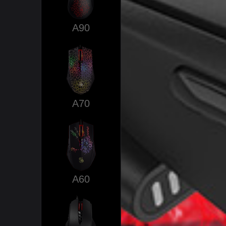
A90
A70
A60