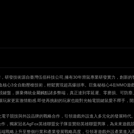
牌
，
研發技術源自臺灣伍佰科技公司
,
擁有
30
年滑鼠專業研發實力
，
創新的
血核心
3
全自動壓槍技術，輕鬆實現超高爆頭率。巨集秘核心
4
在
MMO
遊
競鍵盤，摒棄傳統金屬觸點諸多弊端，真正達到零延遲、零磨損、可防塵
讓玩家更富激情動感
.
即使再挑剔的玩家也能對光軸電競鍵鼠愛不釋手，開
電子競技與外設品牌的戰略合作，引領遊戲外設進入多元化的發展時代
合作，獨家冠名
AgFox
英雄聯盟女子隊並贊助英雄聯盟男隊，為未來遊戲
高端戰略上升至整個行業和產業發展戰略高度，引領著遊戲外設產業進入