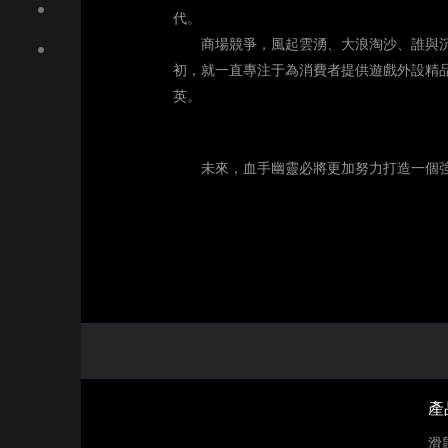
服務
代。
商場競爭，風起雲湧、大浪淘沙、誰與沉
下載
初，就一直專注于為消費者提供遊戲外設精
商城
英。
未來，血手幽靈必將更加努力打造一個強
產
滑