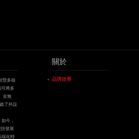
關於
品牌故事
智慧多核
戲可將多
、全無
啟了外設
。如今，
競技發展
高端化時