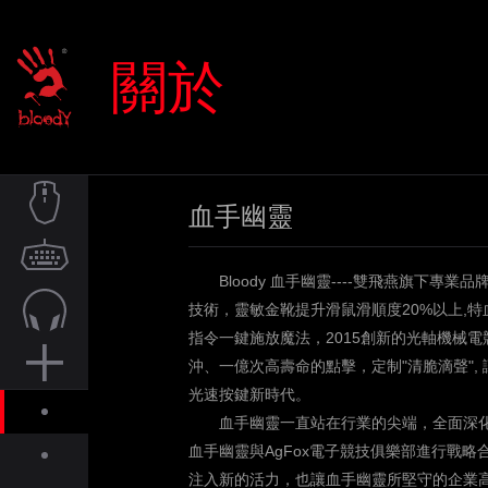
關於
血手幽靈
滑鼠
Bloody
血手幽靈
----
雙飛燕旗下專業品
鍵盤
技術，靈敏金靴提升滑鼠滑順度
20%
以上
,
特
指令一鍵施放魔法，
2015
創新的光軸機械電
音訊
沖、一億次高壽命的點擊，定制
"
清脆滴聲
",
光速按鍵新時代。
周邊
血手幽靈一直站在行業的尖端，全面深化
血手幽靈與
AgFox
電子競技俱樂部進行戰略
關於
注入新的活力，也讓血手幽靈所堅守的企業