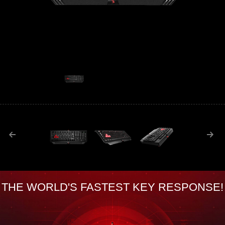
THE WORLD'S FASTEST KEY RESPONSE!