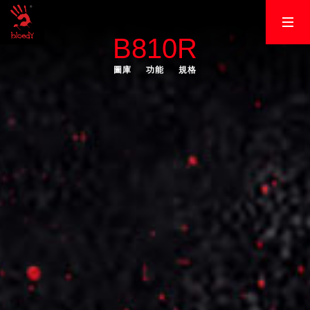
B810R
圖庫
功能
規格