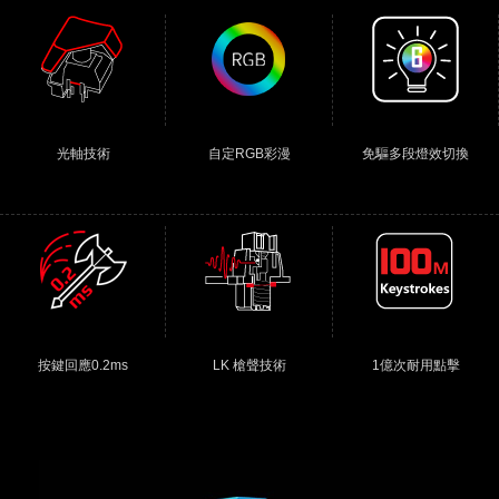
光軸技術
自定RGB彩漫
免驅多段燈效切換
按鍵回應0.2ms
LK 槍聲技術
1億次耐用點擊