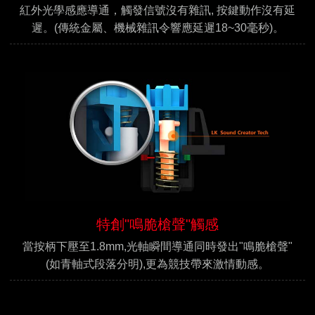
紅外光學感應導通，觸發信號沒有雜訊, 按鍵動作沒有延
遲。(傳統金屬、機械雜訊令響應延遲18~30毫秒)。
特創"鳴脆槍聲"觸感
當按柄下壓至1.8mm,光軸瞬間導通同時發出"鳴脆槍聲"
(如青軸式段落分明),更為競技帶來激情動感。