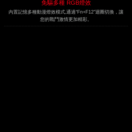
免驅多種 RGB燈效
內置記憶多種動漫燈效模式,通過“Fn+F12”迴圈切換，讓
您的戰鬥激情更加精彩。
RGB燈效 載用無盡
上傳/下載“RGB燈效”,通過下載玩家編輯好的燈效,打造個
性化萬彩繽紛的RGB彩漫鍵盤。