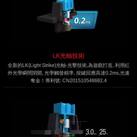
LK光軸技術
全新的LK(Light Strike)光軸-光擊技術,為遊戲打造, 利用紅
外光學瞬間閉開, 光學觸發精準, 按鍵回應高達0.2ms,光速
奪金！專利號: CN201510548682.4