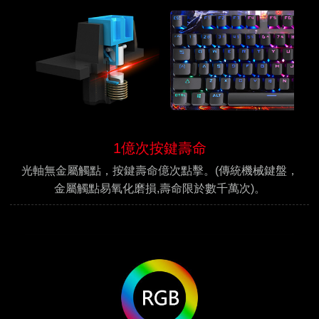
1億次按鍵壽命
光軸無金屬觸點，按鍵壽命億次點擊。(傳統機械鍵盤，
金屬觸點易氧化磨損,壽命限於數千萬次)。