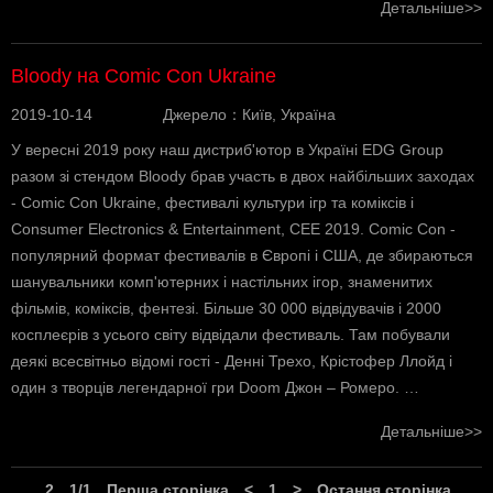
Детальніше>>
Bloody на Comic Con Ukraine
2019-10-14
Джерело：Київ, Україна
У вересні 2019 року наш дистриб'ютор в Україні EDG Group
разом зі стендом Bloody брав участь в двох найбільших заходах
- Comic Con Ukraine, фестивалі культури ігр та коміксів і
Consumer Electronics & Entertainment, CEE 2019. Comic Con -
популярний формат фестивалів в Європі і США, де збираються
шанувальники комп'ютерних і настільних ігор, знаменитих
фільмів, коміксів, фентезі. Більше 30 000 відвідувачів і 2000
косплеєрів з усього світу відвідали фестиваль. Там побували
деякі всесвітньо відомі гості - Денні Трехо, Крістофер Ллойд і
один з творців легендарної гри Doom Джон – Ромеро. …
Детальніше>>
2
1/1
Перша сторінка
<
1
>
Остання сторінка