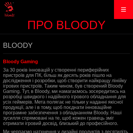
ПРО BLOODY
BLOODY
Bloody Gaming
За 30 років інновацій у створенні периферійних
пристроїв для ПК, більш як десять років пішло на
дослідження і розробки, щоб створити найкращу лінійку
ігрових пристроїв. Таким чином, був створений Bloody
Gaming. Тут, в Bloody, ми намагаємось зосередитись на
розробці швидкого і надійного ігрового обладнання для
усіх геймерів. Мета полягає не тільки у наданні якісної
продукції, але і в тому, щоб поєднати інноваційне
програмне забезпечення з обладнанням Bloody. Наші
зусилля спрямовані на те, щоб кожен гравець зміг
отримати ігровий досвід, близький до професійного.
Ми черпаємо натхнення у дизайні продуктів з десятиліть